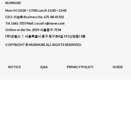
MURMURE
Mon-Fri 10:00 ~ 17:00 Lunch 12:00 ~ 13:00
CEO. 이승화 Business No. 671-88-01532
Tel. 1661-7357 Mail. cocolrs@naver.com
Online-order No. 2019-서울중구-7154
(주)코컬스 ㅣ 서울특별시 중구 청구로4길 19 (신당동) 2층
COPYRIGHT © MURMURE ALL RIGHTS RESERVED.
NOTICE
Q&A
PRIVACY POLICY
GUIDE