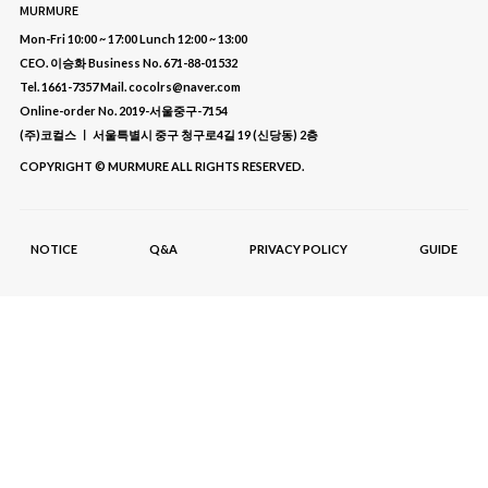
MURMURE
Mon-Fri 10:00 ~ 17:00 Lunch 12:00 ~ 13:00
CEO. 이승화 Business No. 671-88-01532
Tel. 1661-7357 Mail. cocolrs@naver.com
Online-order No. 2019-서울중구-7154
(주)코컬스 ㅣ 서울특별시 중구 청구로4길 19 (신당동) 2층
COPYRIGHT © MURMURE ALL RIGHTS RESERVED.
NOTICE
Q&A
PRIVACY POLICY
GUIDE